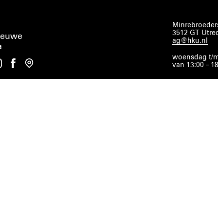
Minrebroeders
3512 GT Utre
ieuwe
ag@hku.nl
a
woensdag t/m
van 13:00 – 1