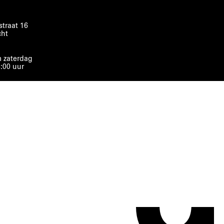
traat 16
cht
 zaterdag
8:00 uur