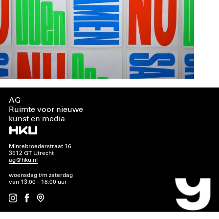
AG
Ruimte voor nieuwe
kunst en media
Minrebroederstraat 16
3512 GT Utrecht
ag@hku.nl
woensdag t/m zaterdag
van 13:00 – 18:00 uur