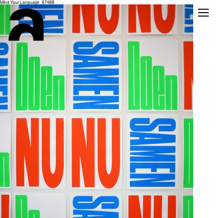
MInd Your Language_6748B