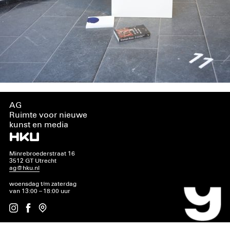
AG
Ruimte voor nieuwe
kunst en media
Minrebroederstraat 16
3512 GT Utrecht
ag@hku.nl
woensdag t/m zaterdag
van 13:00 – 18:00 uur