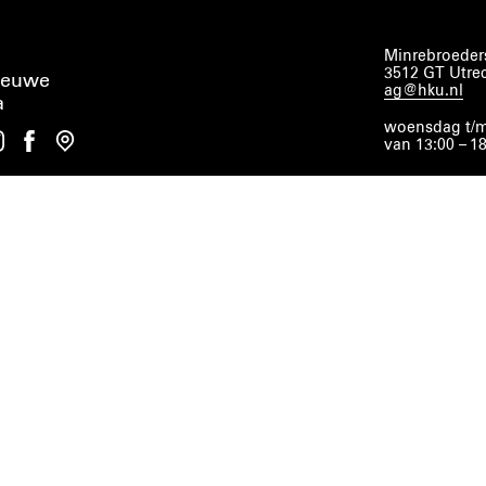
Minrebroeders
3512 GT Utre
ieuwe
ag@hku.nl
a
woensdag t/m
van 13:00 – 1