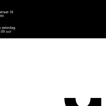
traat 16
cht
 zaterdag
8:00 uur