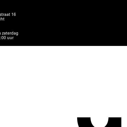
traat 16
cht
 zaterdag
8:00 uur