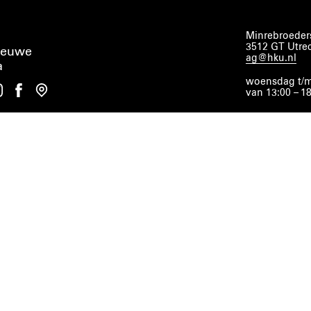
Minrebroeders
3512 GT Utre
ieuwe
ag@hku.nl
a
woensdag t/m
van 13:00 – 1