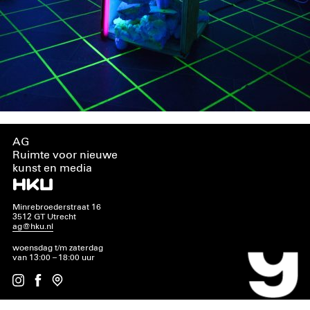
AG
Ruimte voor nieuwe
kunst en media
Minrebroederstraat 16
3512 GT Utrecht
ag@hku.nl
woensdag t/m zaterdag
van 13:00 – 18:00 uur