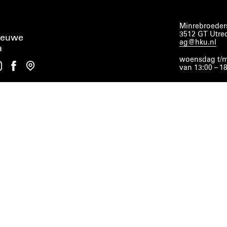
Minrebroeders
3512 GT Utre
ieuwe
ag@hku.nl
a
woensdag t/m
van 13:00 – 1