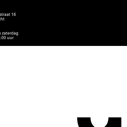
traat 16
cht
 zaterdag
8:00 uur