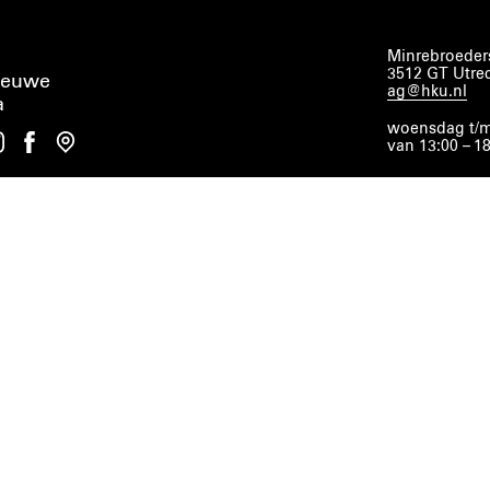
Minrebroeders
3512 GT Utre
ieuwe
ag@hku.nl
a
woensdag t/m
van 13:00 – 1