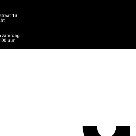
traat 16
cht
 zaterdag
8:00 uur