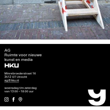
AG
Ruimte voor nieuwe
kunst en media
Minrebroederstraat 16
3512 GT Utrecht
ag@hku.nl
woensdag t/m zaterdag
van 13:00 – 18:00 uur