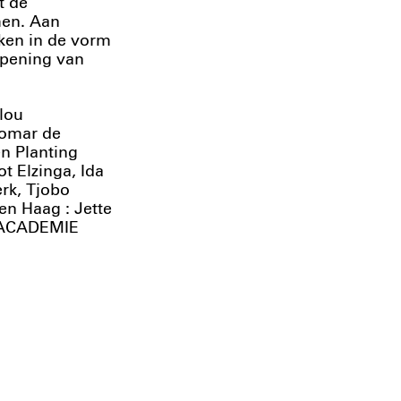
t de
men. Aan
ken in de vorm
opening van
lou
Romar de
n Planting
 Elzinga, Ida
rk, Tjobo
en Haag : Jette
| ACADEMIE