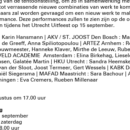
ing van de tentoonstelling, om zo in samenwerking me
 tot verrassende nieuwe combinaties van werk te ko
naars zal worden gevraagd om een nieuw werk te ma
mance. Deze performances zullen te zien zijn op de 
n tijdens het Utrecht Uitfeest op 15 september.
: Karin Hansmann | AKV / ST. JOOST Den Bosch : Ma
e de Greeff, Anna Spiliotopoulou | ARTEZ Arnhem : 
Bouwmeester, Hanneke Klaver, Mirthe de Leeuw, Rube
VELD ACADEMIE Amsterdam : Elina Birkehag, Lieselot
sen, Galatée Martin | HKU Utrecht : Sandra Heemske
an der Sloot, Joost Termeer, Gert Wessels | KABK D
niël Siegersma | MAFAD Maastricht : Sara Bachour 
ngen : Eva Cremers, Rueben Millenaar
ustus om 17.00 uur
g
2 september
zaterdag
8.00 uur