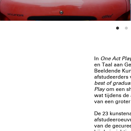
In
One Act Pla
en Taal aan Ge
Beeldende Kun
afstudeerders 
best of gradua
Play
om een sh
wat tijdens de
van een groter
De 23 kunstena
afstudeeroeuvr
van de gecure