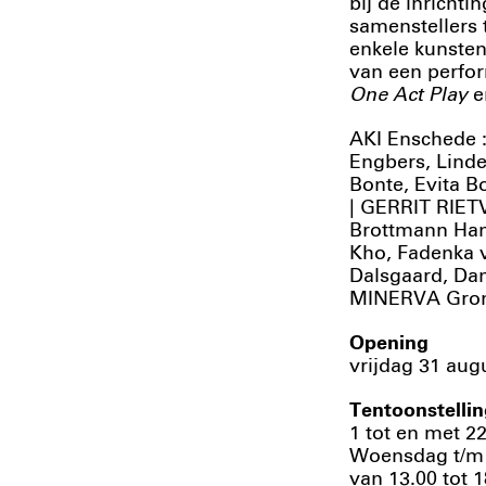
bij de inricht
samenstellers
enkele kunste
van een perfor
One Act Play
e
AKI Enschede 
Engbers, Lind
Bonte, Evita 
| GERRIT RIET
Brottmann Han
Kho, Fadenka v
Dalsgaard, Da
MINERVA Groni
Opening
vrijdag 31 aug
Tentoonstellin
1 tot en met 2
Woensdag t/m 
van 13.00 tot 1