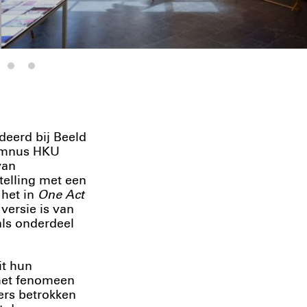
deerd bij Beeld
lumnus HKU
van
telling met een
 het in
One Act
ersie is van
als onderdeel
it hun
 het fenomeen
ers betrokken