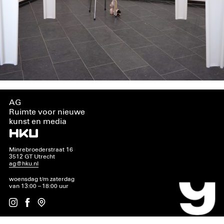
AG
Ruimte voor nieuwe
kunst en media
Minrebroederstraat 16
3512 GT Utrecht
ag@hku.nl
woensdag t/m zaterdag
van 13:00 – 18:00 uur