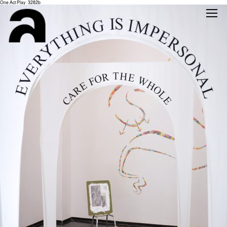
One Act Play_3282b