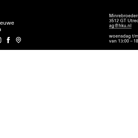
Minrebroeders
3512 GT Utre
ieuwe
ag@hku.nl
a
woensdag t/m
van 13:00 – 1