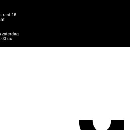
traat 16
cht
 zaterdag
8:00 uur