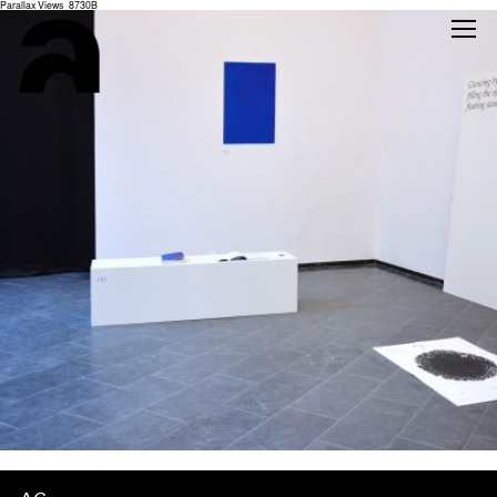
Parallax Views_8730B