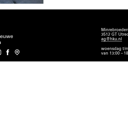
Minrebroeders
3512 GT Utre
ieuwe
ag@hku.nl
a
woensdag t/m
van 13:00 – 1