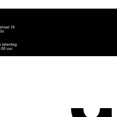
traat 16
cht
 zaterdag
8:00 uur