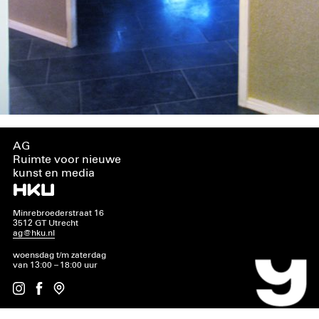
AG
Ruimte voor nieuwe
kunst en media
Minrebroederstraat 16
3512 GT Utrecht
ag@hku.nl
woensdag t/m zaterdag
van 13:00 – 18:00 uur