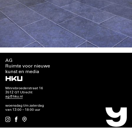
AG
Ruimte voor nieuwe
kunst en media
Minrebroederstraat 16
3512 GT Utrecht
ag@hku.nl
woensdag t/m zaterdag
van 13:00 – 18:00 uur