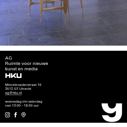
AG
Ruimte voor nieuwe
kunst en media
Minrebroederstraat 16
3512 GT Utrecht
ag@hku.nl
woensdag t/m zaterdag
van 13:00 – 18:00 uur