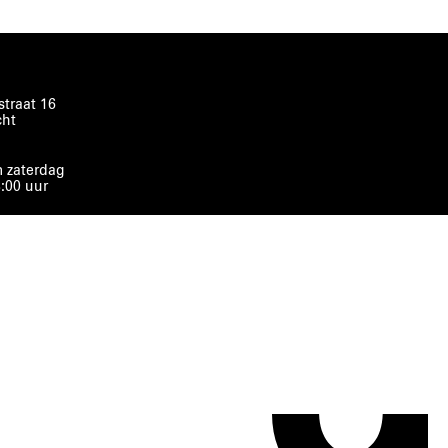
traat 16
cht
 zaterdag
8:00 uur