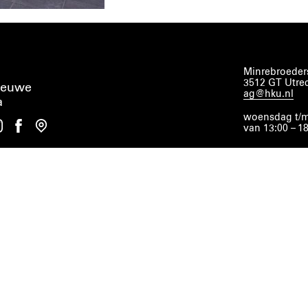
Minrebroeders
3512 GT Utre
ieuwe
ag@hku.nl
a
woensdag t/m
van 13:00 – 1