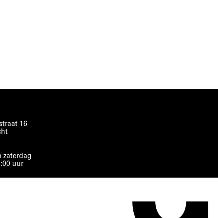
traat 16
cht
 zaterdag
8:00 uur