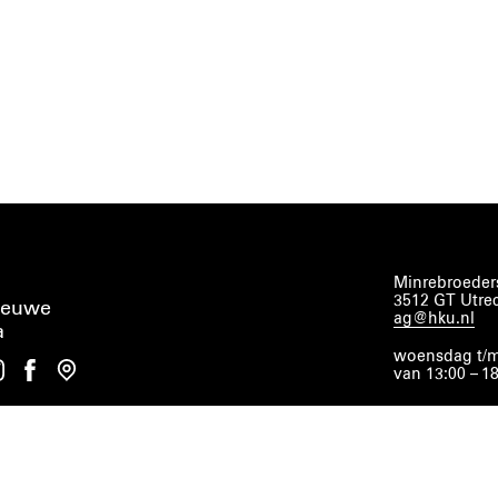
Minrebroeders
3512 GT Utre
ieuwe
ag@hku.nl
a
woensdag t/m
van 13:00 – 1