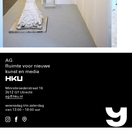
AG
Ruimte voor nieuwe
kunst en media
Minrebroederstraat 16
3512 GT Utrecht
ag@hku.nl
woensdag t/m zaterdag
van 13:00 – 18:00 uur