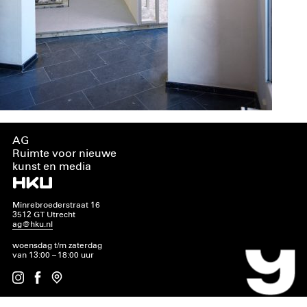
AG
Ruimte voor nieuwe
kunst en media
Minrebroederstraat 16
3512 GT Utrecht
ag@hku.nl
woensdag t/m zaterdag
van 13:00 – 18:00 uur