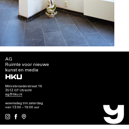
AG
Ruimte voor nieuwe
kunst en media
Minrebroederstraat 16
3512 GT Utrecht
ag@hku.nl
woensdag t/m zaterdag
van 13:00 – 18:00 uur