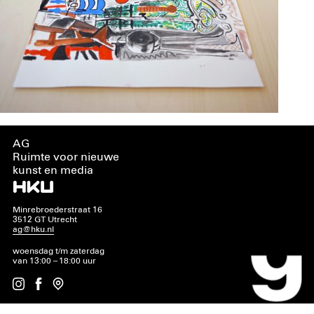
AG
Ruimte voor nieuwe
kunst en media
Minrebroederstraat 16
3512 GT Utrecht
ag@hku.nl
woensdag t/m zaterdag
van 13:00 – 18:00 uur