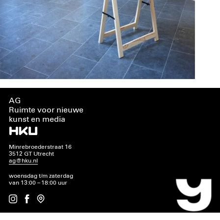
AG
Ruimte voor nieuwe
kunst en media
Minrebroederstraat 16
3512 GT Utrecht
ag@hku.nl
woensdag t/m zaterdag
van 13:00 – 18:00 uur