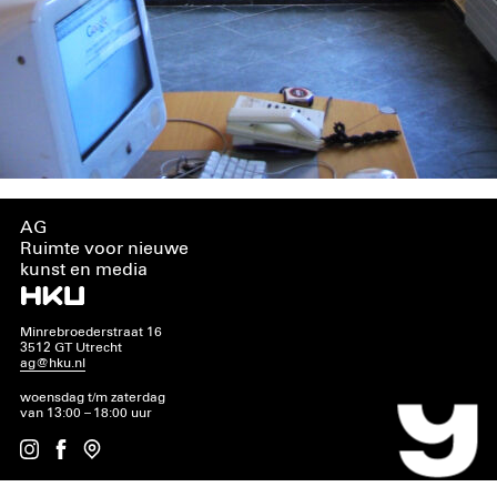
AG
Ruimte voor nieuwe
kunst en media
Minrebroederstraat 16
3512 GT Utrecht
ag@hku.nl
woensdag t/m zaterdag
van 13:00 – 18:00 uur