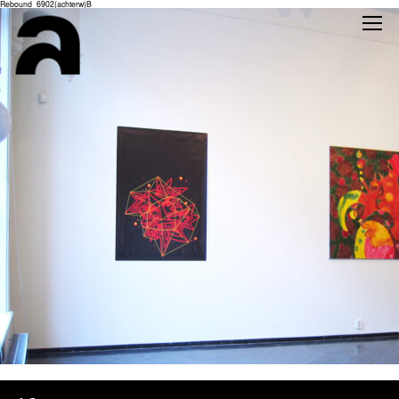
Rebound_6902(achterw)B