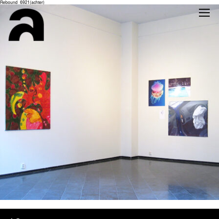
Rebound_6921(achter)