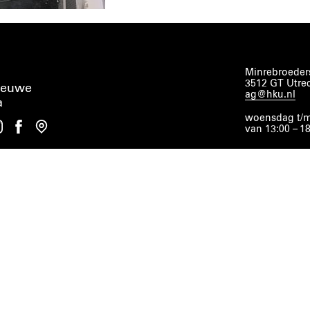
Minrebroeders
3512 GT Utre
ieuwe
ag@hku.nl
a
woensdag t/m
van 13:00 – 1