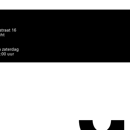
traat 16
cht
 zaterdag
8:00 uur