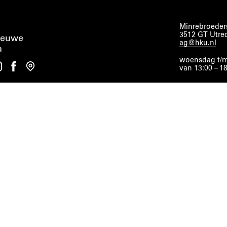
Minrebroeders
3512 GT Utre
ieuwe
ag@hku.nl
a
woensdag t/m
van 13:00 – 1