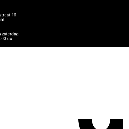
traat 16
cht
 zaterdag
8:00 uur