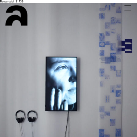
Resourceful_3173B