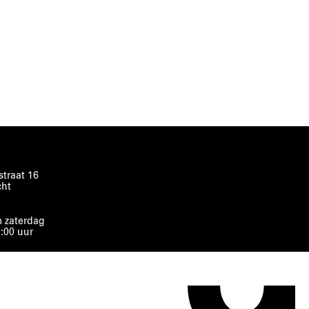
traat 16
cht
 zaterdag
8:00 uur