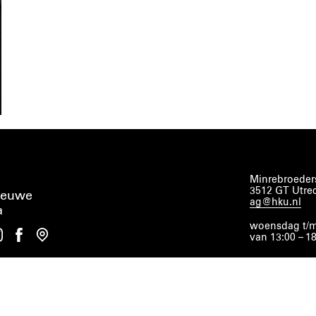
Minrebroeders
3512 GT Utre
ieuwe
ag@hku.nl
a
woensdag t/m
van 13:00 – 1