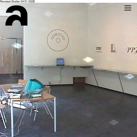
Romstad-Shelter-04’01-032B