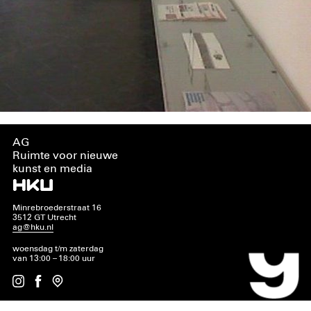
AG
Ruimte voor nieuwe
kunst en media
Minrebroederstraat 16
3512 GT Utrecht
ag@hku.nl
woensdag t/m zaterdag
van 13:00 – 18:00 uur