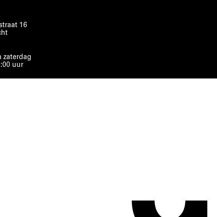
traat 16
cht
 zaterdag
8:00 uur