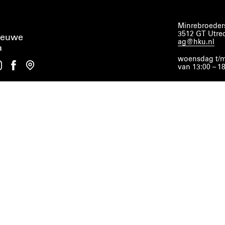
Minrebroeders
3512 GT Utre
ieuwe
ag@hku.nl
a
woensdag t/m
van 13:00 – 1