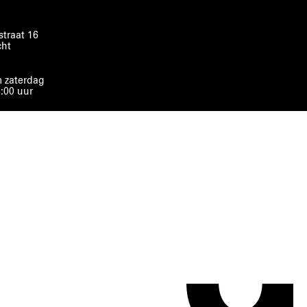
traat 16
cht
 zaterdag
8:00 uur