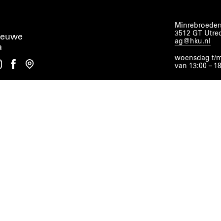
Minrebroeders
3512 GT Utre
ieuwe
ag@hku.nl
a
woensdag t/m
van 13:00 – 1