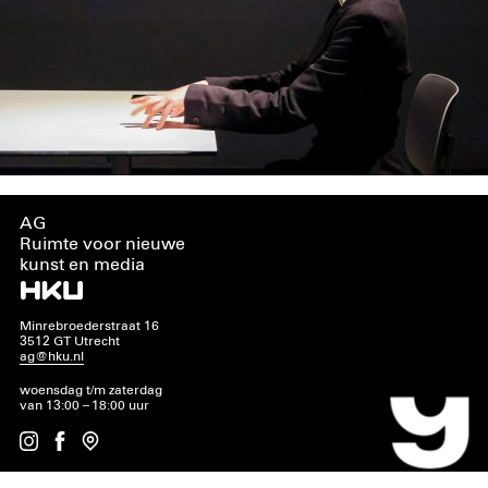
AG
Ruimte voor nieuwe
kunst en media
Minrebroederstraat 16
3512 GT Utrecht
ag@hku.nl
woensdag t/m zaterdag
van 13:00 – 18:00 uur