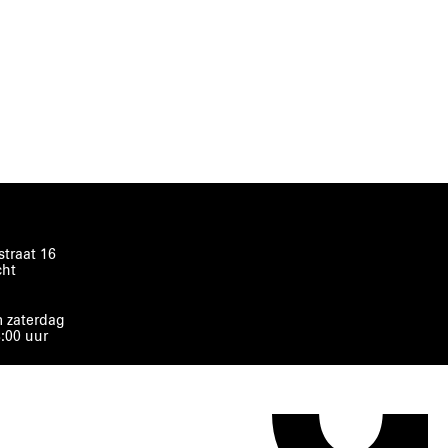
traat 16
cht
 zaterdag
8:00 uur