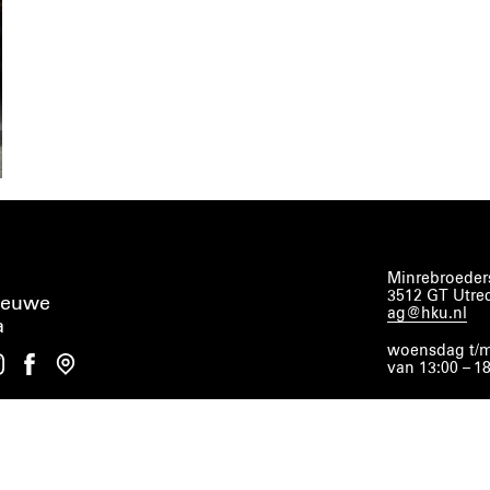
Minrebroeders
3512 GT Utre
ieuwe
ag@hku.nl
a
woensdag t/m
van 13:00 – 1