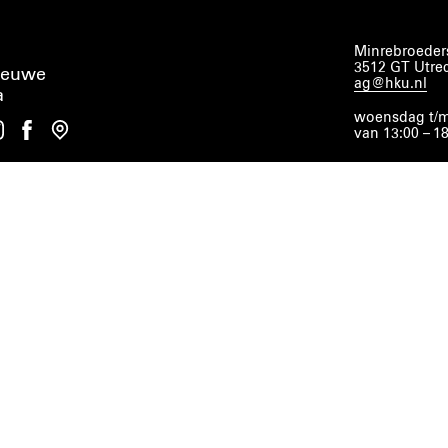
Minrebroeders
3512 GT Utre
ieuwe
ag@hku.nl
a
woensdag t/m
van 13:00 – 1