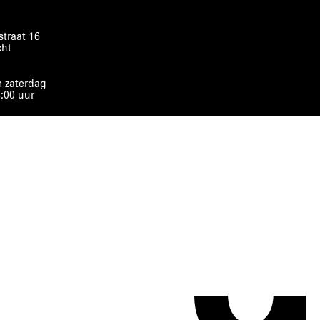
traat 16
cht
 zaterdag
8:00 uur