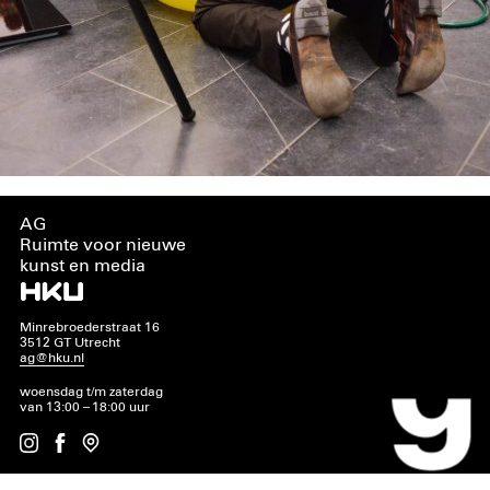
AG
Ruimte voor nieuwe
kunst en media
Minrebroederstraat 16
3512 GT Utrecht
ag@hku.nl
woensdag t/m zaterdag
van 13:00 – 18:00 uur