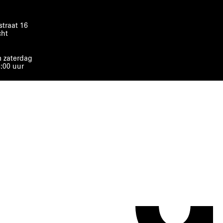
traat 16
cht
 zaterdag
8:00 uur