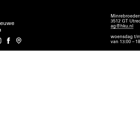
Minrebroeders
3512 GT Utre
ieuwe
ag@hku.nl
a
woensdag t/m
van 13:00 – 1