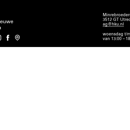
Minrebroeders
3512 GT Utre
ieuwe
ag@hku.nl
a
woensdag t/m
van 13:00 – 1