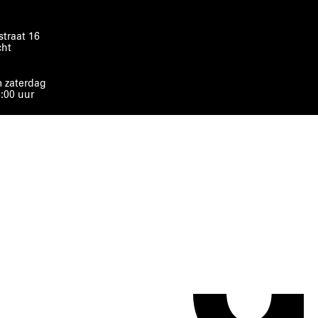
traat 16
cht
 zaterdag
8:00 uur