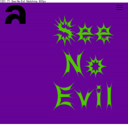
1201_71_See-No-Evil_Mailchimp_800px