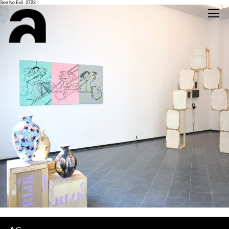
See No Evil_2723