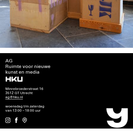
AG
Ruimte voor nieuwe
kunst en media
Minrebroederstraat 16
3512 GT Utrecht
ag@hku.nl
woensdag t/m zaterdag
van 13:00 – 18:00 uur