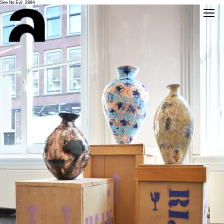
See No Evil_2884