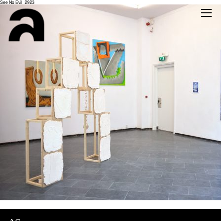
See No Evil_2923