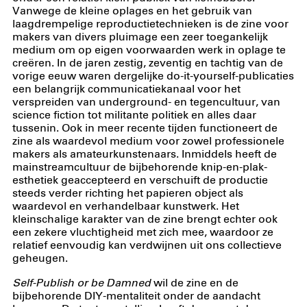
Vanwege de kleine oplages en het gebruik van
laagdrempelige reproductietechnieken is de zine voor
makers van divers pluimage een zeer toegankelijk
medium om op eigen voorwaarden werk in oplage te
creëren. In de jaren zestig, zeventig en tachtig van de
vorige eeuw waren dergelijke do-it-yourself-publicaties
een belangrijk communicatiekanaal voor het
verspreiden van underground- en tegencultuur, van
science fiction tot militante politiek en alles daar
tussenin. Ook in meer recente tijden functioneert de
zine als waardevol medium voor zowel professionele
makers als amateurkunstenaars. Inmiddels heeft de
mainstreamcultuur de bijbehorende knip-en-plak-
esthetiek geaccepteerd en verschuift de productie
steeds verder richting het papieren object als
waardevol en verhandelbaar kunstwerk. Het
kleinschalige karakter van de zine brengt echter ook
een zekere vluchtigheid met zich mee, waardoor ze
relatief eenvoudig kan verdwijnen uit ons collectieve
geheugen.
Self-Publish or be Damned
wil de zine en de
bijbehorende DIY-mentaliteit onder de aandacht