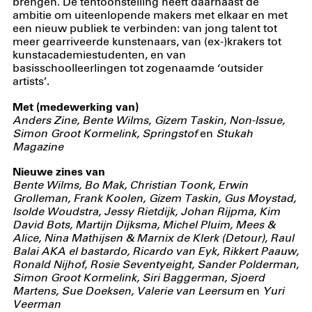
brengen. De tentoonstelling heeft daarnaast de
ambitie om uiteenlopende makers met elkaar en met
een nieuw publiek te verbinden: van jong talent tot
meer gearriveerde kunstenaars, van (ex-)krakers tot
kunstacademiestudenten, en van
basisschoolleerlingen tot zogenaamde ‘outsider
artists’.
Met (medewerking van)
Anders Zine, Bente Wilms, Gizem Taskin, Non-Issue,
Simon Groot Kormelink, Springstof
en
Stukah
Magazine
Nieuwe zines van
Bente Wilms, Bo Mak, Christian Toonk, Erwin
Grolleman, Frank Koolen, Gizem Taskin, Gus Moystad,
Isolde Woudstra, Jessy Rietdijk, Johan Rijpma, Kim
David Bots, Martijn Dijksma, Michel Pluim, Mees &
Alice, Nina Mathijsen & Marnix de Klerk (Detour), Raul
Balai AKA el bastardo, Ricardo van Eyk, Rikkert Paauw,
Ronald Nijhof, Rosie Seventyeight, Sander Polderman,
Simon Groot Kormelink, Siri Baggerman, Sjoerd
Martens, Sue Doeksen, Valerie van Leersum
en
Yuri
Veerman