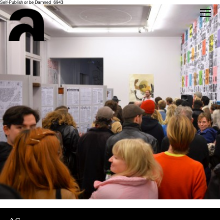
Self-Publish or be Damned_6943