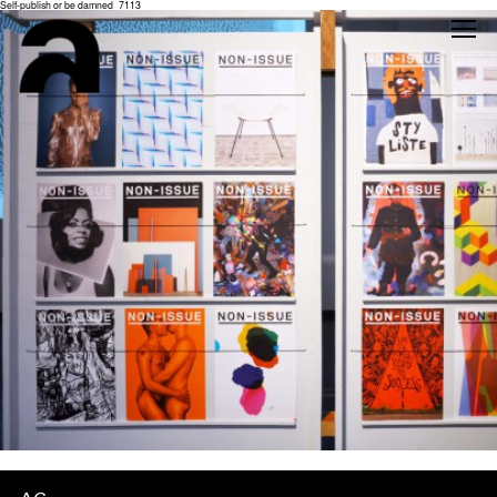
Self-publish or be damned_7113