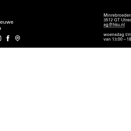
Minrebroeders
3512 GT Utre
ieuwe
ag@hku.nl
a
woensdag t/m
van 13:00 – 1