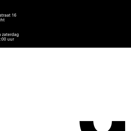
traat 16
cht
 zaterdag
8:00 uur