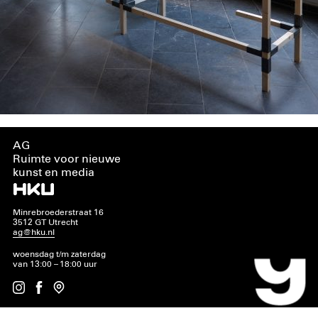
AG
Ruimte voor nieuwe
kunst en media
Minrebroederstraat 16
3512 GT Utrecht
ag@hku.nl
woensdag t/m zaterdag
van 13:00 – 18:00 uur